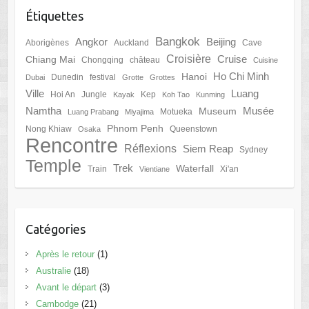
Étiquettes
Bangkok
Angkor
Beijing
Aborigènes
Auckland
Cave
Croisière
Cruise
Chiang Mai
Chongqing
château
Cuisine
Ho Chi Minh
Hanoi
Dunedin
festival
Dubai
Grotte
Grottes
Ville
Luang
Hoi An
Jungle
Kep
Kayak
Koh Tao
Kunming
Namtha
Musée
Museum
Motueka
Luang Prabang
Miyajima
Phnom Penh
Nong Khiaw
Queenstown
Osaka
Rencontre
Réflexions
Siem Reap
Sydney
Temple
Trek
Waterfall
Train
Xi'an
Vientiane
Catégories
Après le retour
(1)
Australie
(18)
Avant le départ
(3)
Cambodge
(21)