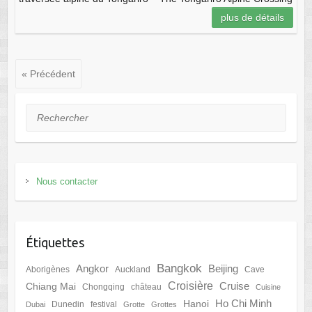
plus de détails
« Précédent
Rechercher
Nous contacter
Étiquettes
Bangkok
Angkor
Beijing
Aborigènes
Auckland
Cave
Croisière
Cruise
Chiang Mai
Chongqing
château
Cuisine
Ho Chi Minh
Hanoi
Dunedin
festival
Dubai
Grotte
Grottes