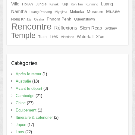
Ville
Luang
Hoi An
Jungle
Kep
Kayak
Koh Tao
Kunming
Namtha
Musée
Museum
Motueka
Luang Prabang
Miyajima
Phnom Penh
Nong Khiaw
Queenstown
Osaka
Rencontre
Réflexions
Siem Reap
Sydney
Temple
Trek
Waterfall
Train
Xi'an
Vientiane
Catégories
Après le retour
(1)
Australie
(18)
Avant le départ
(3)
Cambodge
(21)
Chine
(27)
Equipement
(1)
Itinéraire & calendrier
(2)
Japon
(17)
Laos
(22)