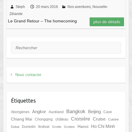
Steph
20 mars 2016
Nos aventures
,
Nouvelle-
Zélande
Le Grand Retour – The homecoming
plus de détails
Rechercher
Nous contacter
Étiquettes
Bangkok
Angkor
Beijing
Aborigènes
Auckland
Cave
Croisière
Cruise
Chiang Mai
Chongqing
château
Cuisine
Ho Chi Minh
Hanoi
Dunedin
festival
Dubai
Grotte
Grottes