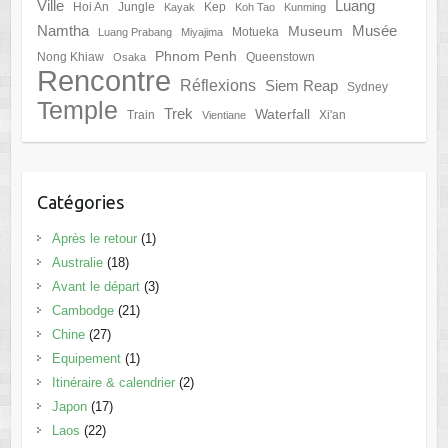
Ville
Luang
Hoi An
Jungle
Kep
Kayak
Koh Tao
Kunming
Namtha
Musée
Museum
Motueka
Luang Prabang
Miyajima
Phnom Penh
Nong Khiaw
Queenstown
Osaka
Rencontre
Réflexions
Siem Reap
Sydney
Temple
Trek
Waterfall
Train
Xi'an
Vientiane
Catégories
Après le retour
(1)
Australie
(18)
Avant le départ
(3)
Cambodge
(21)
Chine
(27)
Equipement
(1)
Itinéraire & calendrier
(2)
Japon
(17)
Laos
(22)