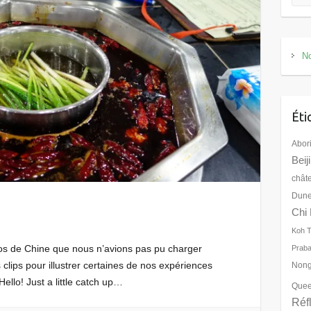
No
Éti
Abor
Beij
chât
Dune
Chi 
Koh 
éos de Chine que nous n’avions pas pu charger
Prab
 clips pour illustrer certaines de nos expériences
Nong
ello! Just a little catch up…
Quee
Réf