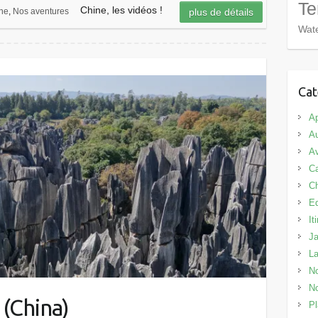
Te
Chine, les vidéos !
ne
,
Nos aventures
plus de détails
Wate
Cat
Ap
Au
Av
C
C
E
It
J
L
No
No
 (China)
Pl