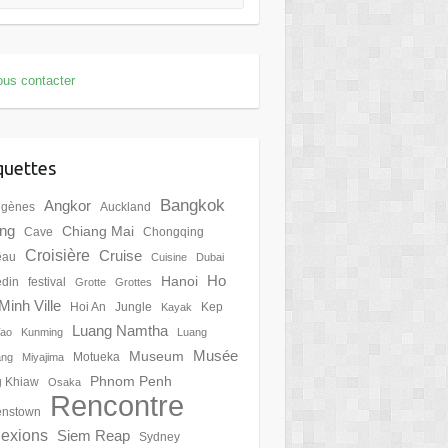
us contacter
quettes
Bangkok
Angkor
igènes
Auckland
ing
Chiang Mai
Cave
Chongqing
Croisière
Cruise
eau
Cuisine
Dubai
Ho
Hanoi
din
festival
Grotte
Grottes
Minh Ville
Hoi An
Jungle
Kep
Kayak
Luang Namtha
Tao
Kunming
Luang
Musée
Museum
Motueka
ang
Miyajima
Phnom Penh
 Khiaw
Osaka
Rencontre
nstown
lexions
Siem Reap
Sydney