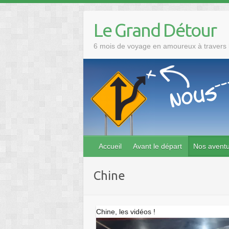
Skip
to
Le Grand Détour
content
6 mois de voyage en amoureux à travers l
Accueil
Avant le départ
Nos avent
Chine
Chine, les vidéos !