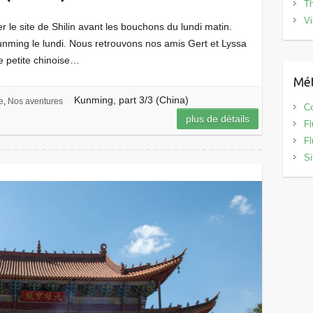
Th
V
le site de Shilin avant les bouchons du lundi matin.
Kunming le lundi. Nous retrouvons nos amis Gert et Lyssa
ne petite chinoise…
Mé
Kunming, part 3/3 (China)
e
,
Nos aventures
C
plus de détails
Fl
Fl
Si