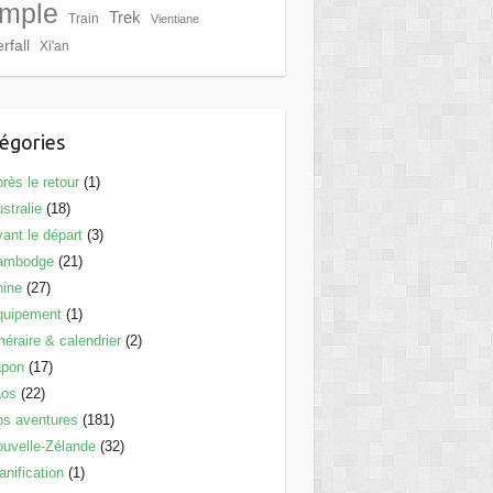
mple
Trek
Train
Vientiane
rfall
Xi'an
égories
rès le retour
(1)
stralie
(18)
ant le départ
(3)
ambodge
(21)
hine
(27)
quipement
(1)
inéraire & calendrier
(2)
apon
(17)
aos
(22)
s aventures
(181)
uvelle-Zélande
(32)
anification
(1)