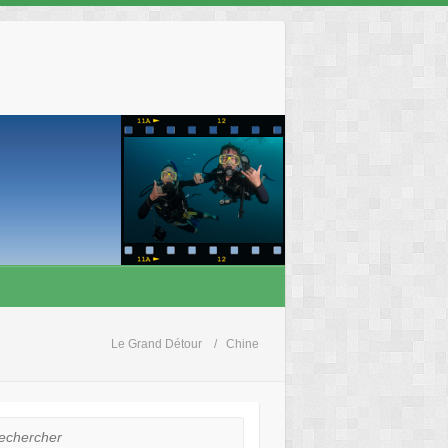
Le Grand Détour
Chine
hercher