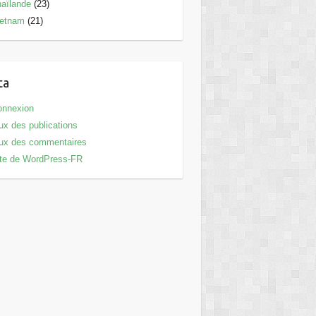
aïlande
(23)
ietnam
(21)
ta
onnexion
ux des publications
ux des commentaires
te de WordPress-FR