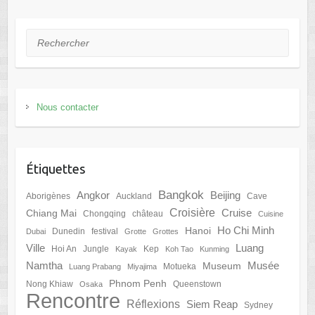
Rechercher
Nous contacter
Étiquettes
Bangkok
Angkor
Beijing
Aborigènes
Auckland
Cave
Croisière
Cruise
Chiang Mai
Chongqing
château
Cuisine
Ho Chi Minh
Hanoi
Dunedin
festival
Dubai
Grotte
Grottes
Ville
Luang
Hoi An
Jungle
Kep
Kayak
Koh Tao
Kunming
Namtha
Musée
Museum
Motueka
Luang Prabang
Miyajima
Phnom Penh
Nong Khiaw
Queenstown
Osaka
Rencontre
Réflexions
Siem Reap
Sydney