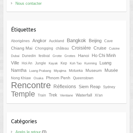
Nous contacter
Étiquettes
Bangkok
Angkor
Beijing
Aborigènes
Auckland
Cave
Croisière
Cruise
Chiang Mai
Chongqing
château
Cuisine
Ho Chi Minh
Hanoi
Dunedin
festival
Dubai
Grotte
Grottes
Ville
Luang
Hoi An
Jungle
Kep
Kayak
Koh Tao
Kunming
Namtha
Musée
Museum
Motueka
Luang Prabang
Miyajima
Phnom Penh
Nong Khiaw
Queenstown
Osaka
Rencontre
Réflexions
Siem Reap
Sydney
Temple
Trek
Waterfall
Train
Xi'an
Vientiane
Catégories
Après le retour
(1)