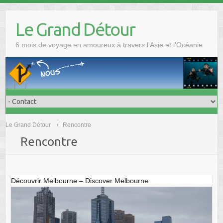
Skip
to
Le Grand Détour
content
6 mois de voyage en amoureux à travers l'Asie et l'Océanie
Le Grand Détour
Rencontre
Rencontre
Découvrir Melbourne – Discover Melbourne