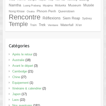
Namtha
Musée
Museum
Motueka
Luang Prabang
Miyajima
Phnom Penh
Nong Khiaw
Queenstown
Osaka
Rencontre
Réflexions
Siem Reap
Sydney
Temple
Trek
Waterfall
Train
Xi'an
Vientiane
Catégories
Après le retour
(1)
Australie
(18)
Avant le départ
(3)
Cambodge
(21)
Chine
(27)
Equipement
(1)
Itinéraire & calendrier
(2)
Japon
(17)
Laos
(22)
Nos aventures
(181)