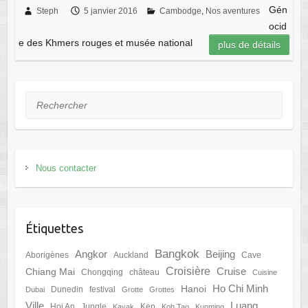
Gén
Steph
5 janvier 2016
Cambodge
,
Nos aventures
ocid
e des Khmers rouges et musée national
plus de détails
Rechercher
Nous contacter
Étiquettes
Bangkok
Angkor
Beijing
Aborigènes
Auckland
Cave
Croisière
Cruise
Chiang Mai
Chongqing
château
Cuisine
Ho Chi Minh
Hanoi
Dunedin
festival
Dubai
Grotte
Grottes
Ville
Luang
Hoi An
Jungle
Kep
Kayak
Koh Tao
Kunming