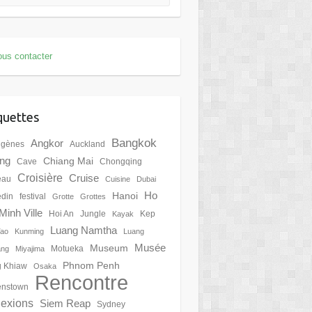
us contacter
quettes
Bangkok
Angkor
igènes
Auckland
ing
Chiang Mai
Cave
Chongqing
Croisière
Cruise
eau
Cuisine
Dubai
Ho
Hanoi
din
festival
Grotte
Grottes
Minh Ville
Hoi An
Jungle
Kep
Kayak
Luang Namtha
Tao
Kunming
Luang
Musée
Museum
Motueka
ang
Miyajima
Phnom Penh
 Khiaw
Osaka
Rencontre
nstown
lexions
Siem Reap
Sydney