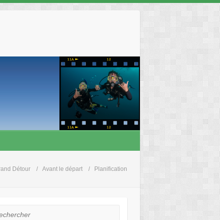
rand Détour
Avant le départ
Planification
hercher