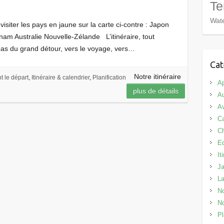
Te
Wate
isiter les pays en jaune sur la carte ci-contre : Japon
m Australie Nouvelle-Zélande L’itinéraire, tout
 pas du grand détour, vers le voyage, vers…
Cat
Notre itinéraire
t le départ
,
Itinéraire & calendrier
,
Planification
Ap
plus de détails
Au
Av
C
C
E
It
J
L
No
No
Pl