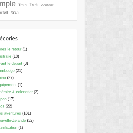
mple
Trek
Train
Vientiane
rfall
Xi'an
égories
rès le retour
(1)
stralie
(18)
ant le départ
(3)
ambodge
(21)
hine
(27)
quipement
(1)
inéraire & calendrier
(2)
apon
(17)
aos
(22)
s aventures
(181)
uvelle-Zélande
(32)
anification
(1)