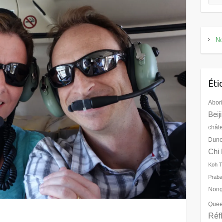
No
Éti
Abor
Beij
chât
Dune
Chi 
Koh 
Prab
Nong
Quee
Réf