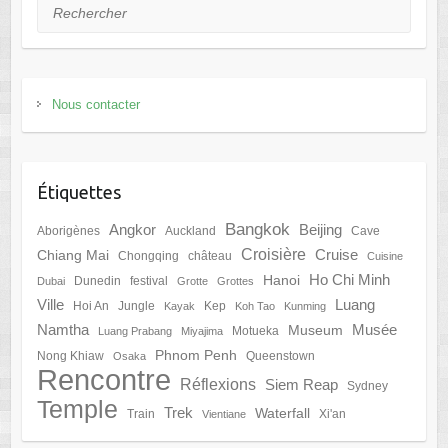
Rechercher
Nous contacter
Étiquettes
Bangkok
Angkor
Beijing
Aborigènes
Auckland
Cave
Croisière
Cruise
Chiang Mai
Chongqing
château
Cuisine
Ho Chi Minh
Hanoi
Dunedin
festival
Dubai
Grotte
Grottes
Ville
Luang
Hoi An
Jungle
Kep
Kayak
Koh Tao
Kunming
Namtha
Musée
Museum
Motueka
Luang Prabang
Miyajima
Phnom Penh
Nong Khiaw
Queenstown
Osaka
Rencontre
Réflexions
Siem Reap
Sydney
Temple
Trek
Waterfall
Train
Xi'an
Vientiane