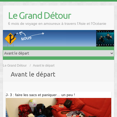
Skip
to
Le Grand Détour
content
6 mois de voyage en amoureux à travers l'Asie et l'Océanie
Le Grand Détour
Avant le départ
Avant le départ
J- 3 : faire les sacs et paniquer… un peu !