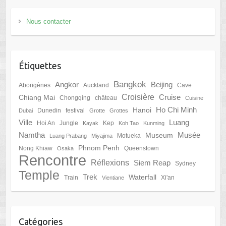
Nous contacter
Étiquettes
Bangkok
Angkor
Beijing
Aborigènes
Auckland
Cave
Croisière
Cruise
Chiang Mai
Chongqing
château
Cuisine
Ho Chi Minh
Hanoi
Dunedin
festival
Dubai
Grotte
Grottes
Ville
Luang
Hoi An
Jungle
Kep
Kayak
Koh Tao
Kunming
Namtha
Musée
Museum
Motueka
Luang Prabang
Miyajima
Phnom Penh
Nong Khiaw
Queenstown
Osaka
Rencontre
Réflexions
Siem Reap
Sydney
Temple
Trek
Waterfall
Train
Xi'an
Vientiane
Catégories