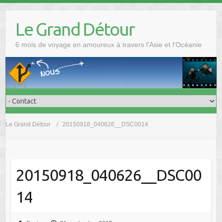
Skip
to
Le Grand Détour
content
6 mois de voyage en amoureux à travers l'Asie et l'Océanie
Le Grand Détour
20150918_040626__DSC0014
20150918_040626__DSC00
14