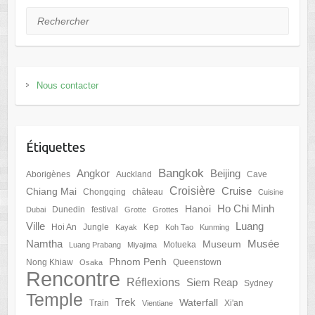
Rechercher
Nous contacter
Étiquettes
Bangkok
Angkor
Beijing
Aborigènes
Auckland
Cave
Croisière
Cruise
Chiang Mai
Chongqing
château
Cuisine
Ho Chi Minh
Hanoi
Dunedin
festival
Dubai
Grotte
Grottes
Ville
Luang
Hoi An
Jungle
Kep
Kayak
Koh Tao
Kunming
Namtha
Musée
Museum
Motueka
Luang Prabang
Miyajima
Phnom Penh
Nong Khiaw
Queenstown
Osaka
Rencontre
Réflexions
Siem Reap
Sydney
Temple
Trek
Waterfall
Train
Xi'an
Vientiane