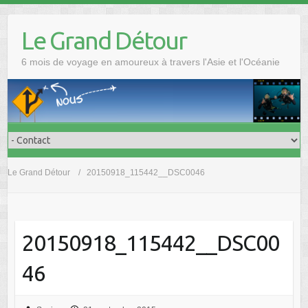
Skip
to
Le Grand Détour
content
6 mois de voyage en amoureux à travers l'Asie et l'Océanie
Le Grand Détour
20150918_115442__DSC0046
20150918_115442__DSC00
46