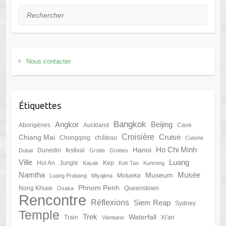
Rechercher
Nous contacter
Étiquettes
Bangkok
Angkor
Beijing
Aborigènes
Auckland
Cave
Croisière
Cruise
Chiang Mai
Chongqing
château
Cuisine
Ho Chi Minh
Hanoi
Dunedin
festival
Dubai
Grotte
Grottes
Ville
Luang
Hoi An
Jungle
Kep
Kayak
Koh Tao
Kunming
Namtha
Musée
Museum
Motueka
Luang Prabang
Miyajima
Phnom Penh
Nong Khiaw
Queenstown
Osaka
Rencontre
Réflexions
Siem Reap
Sydney
Temple
Trek
Waterfall
Train
Xi'an
Vientiane