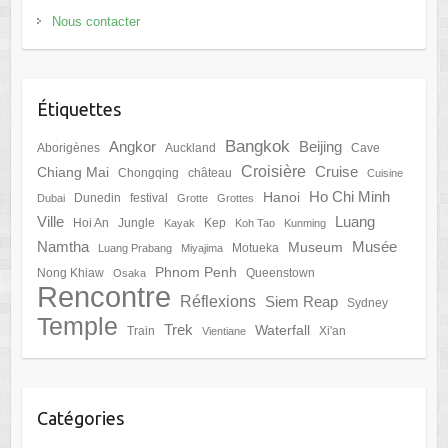
Nous contacter
Étiquettes
Bangkok
Angkor
Beijing
Aborigènes
Auckland
Cave
Croisière
Cruise
Chiang Mai
Chongqing
château
Cuisine
Ho Chi Minh
Hanoi
Dunedin
festival
Dubai
Grotte
Grottes
Ville
Luang
Hoi An
Jungle
Kep
Kayak
Koh Tao
Kunming
Namtha
Musée
Museum
Motueka
Luang Prabang
Miyajima
Phnom Penh
Nong Khiaw
Queenstown
Osaka
Rencontre
Réflexions
Siem Reap
Sydney
Temple
Trek
Waterfall
Train
Xi'an
Vientiane
Catégories