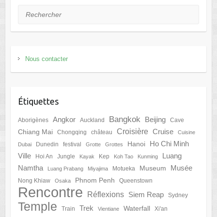
Rechercher
Nous contacter
Étiquettes
Bangkok
Angkor
Beijing
Aborigènes
Auckland
Cave
Croisière
Cruise
Chiang Mai
Chongqing
château
Cuisine
Ho Chi Minh
Hanoi
Dunedin
festival
Dubai
Grotte
Grottes
Ville
Luang
Hoi An
Jungle
Kep
Kayak
Koh Tao
Kunming
Namtha
Musée
Museum
Motueka
Luang Prabang
Miyajima
Phnom Penh
Nong Khiaw
Queenstown
Osaka
Rencontre
Réflexions
Siem Reap
Sydney
Temple
Trek
Waterfall
Train
Xi'an
Vientiane