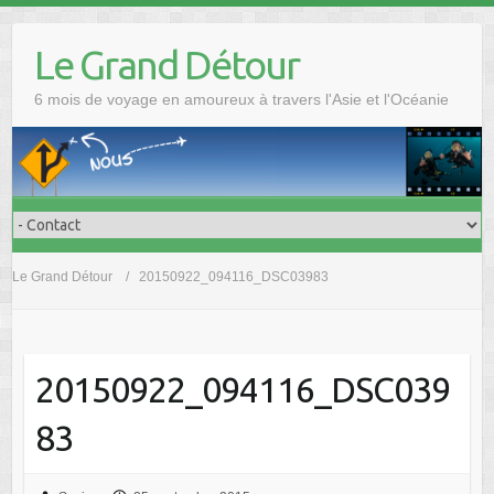
Skip
to
Le Grand Détour
content
6 mois de voyage en amoureux à travers l'Asie et l'Océanie
Le Grand Détour
20150922_094116_DSC03983
20150922_094116_DSC039
83