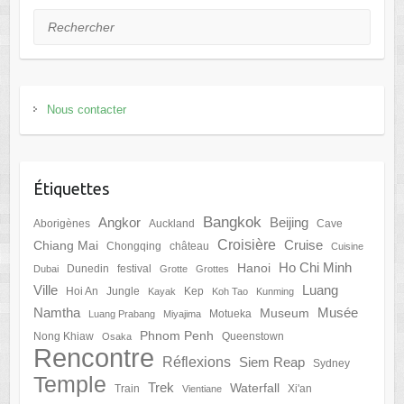
Rechercher
Nous contacter
Étiquettes
Bangkok
Angkor
Beijing
Aborigènes
Auckland
Cave
Croisière
Cruise
Chiang Mai
Chongqing
château
Cuisine
Ho Chi Minh
Hanoi
Dunedin
festival
Dubai
Grotte
Grottes
Ville
Luang
Hoi An
Jungle
Kep
Kayak
Koh Tao
Kunming
Namtha
Musée
Museum
Motueka
Luang Prabang
Miyajima
Phnom Penh
Nong Khiaw
Queenstown
Osaka
Rencontre
Réflexions
Siem Reap
Sydney
Temple
Trek
Waterfall
Train
Xi'an
Vientiane