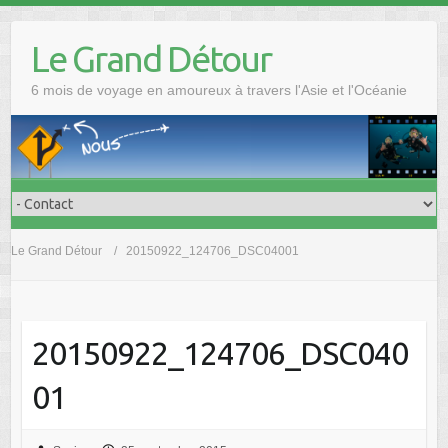
Skip
to
Le Grand Détour
content
6 mois de voyage en amoureux à travers l'Asie et l'Océanie
Le Grand Détour
20150922_124706_DSC04001
20150922_124706_DSC040
01