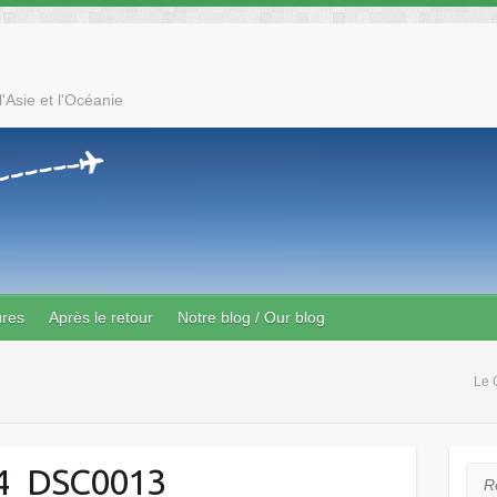
'Asie et l'Océanie
ures
Après le retour
Notre blog / Our blog
Le 
4_DSC0013
Rec