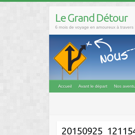
Skip
to
Le Grand Détour
content
6 mois de voyage en amoureux à travers l
Accueil
Avant le départ
Nos avent
20150925_12115