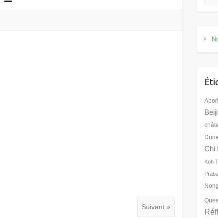
No
Éti
Abor
Beij
chât
Dune
Chi 
Koh 
Prab
Nong
Quee
Suivant »
Réf