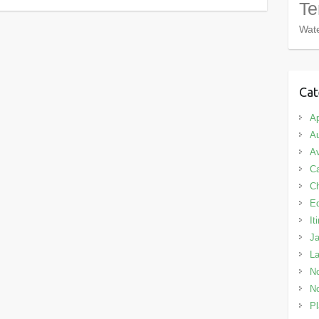
Te
Wate
Cat
Ap
Au
Av
C
C
E
It
J
L
No
No
Pl