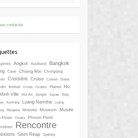
us contacter
quettes
Bangkok
Angkor
igènes
Auckland
ing
Chiang Mai
Cave
Chongqing
Croisière
Cruise
eau
Cuisine
Dubai
Ho
Hanoi
din
festival
Grotte
Grottes
Minh Ville
Hoi An
Jungle
Kep
Kayak
Luang Namtha
Tao
Kunming
Luang
Musée
Museum
Motueka
ang
Miyajima
Phnom Penh
 Khiaw
Osaka
Rencontre
nstown
lexions
Siem Reap
Sydney