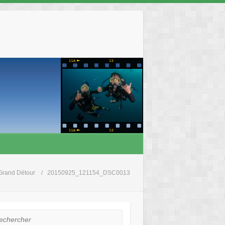
Grand Détour
20150925_121154_DSC0013
hercher