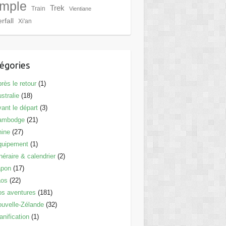
mple
Trek
Train
Vientiane
rfall
Xi'an
égories
rès le retour
(1)
stralie
(18)
ant le départ
(3)
ambodge
(21)
hine
(27)
quipement
(1)
inéraire & calendrier
(2)
apon
(17)
aos
(22)
s aventures
(181)
uvelle-Zélande
(32)
anification
(1)