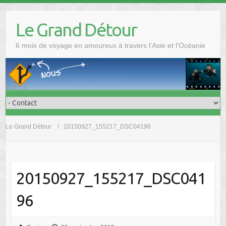
Skip
to
Le Grand Détour
content
6 mois de voyage en amoureux à travers l'Asie et l'Océanie
Le Grand Détour
20150927_155217_DSC04196
20150927_155217_DSC041
96