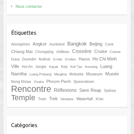
Nous contacter
Étiquettes
Bangkok
Angkor
Beijing
Aborigènes
Auckland
Cave
Croisière
Cruise
Chiang Mai
Chongqing
château
Cuisine
Ho Chi Minh
Hanoi
Dunedin
festival
Dubai
Grotte
Grottes
Ville
Luang
Hoi An
Jungle
Kep
Kayak
Koh Tao
Kunming
Namtha
Musée
Museum
Motueka
Luang Prabang
Miyajima
Phnom Penh
Nong Khiaw
Queenstown
Osaka
Rencontre
Réflexions
Siem Reap
Sydney
Temple
Trek
Waterfall
Train
Xi'an
Vientiane
Catégories