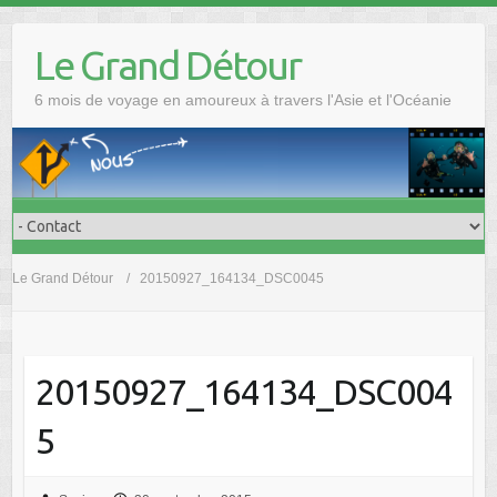
Skip
to
Le Grand Détour
content
6 mois de voyage en amoureux à travers l'Asie et l'Océanie
Le Grand Détour
20150927_164134_DSC0045
20150927_164134_DSC004
5