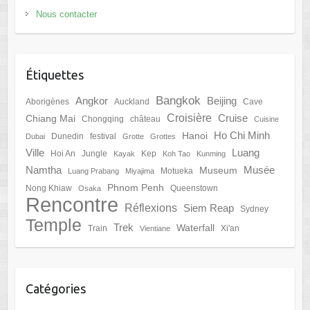
Nous contacter
Étiquettes
Bangkok
Angkor
Beijing
Aborigènes
Auckland
Cave
Croisière
Cruise
Chiang Mai
Chongqing
château
Cuisine
Ho Chi Minh
Hanoi
Dunedin
festival
Dubai
Grotte
Grottes
Ville
Luang
Hoi An
Jungle
Kep
Kayak
Koh Tao
Kunming
Namtha
Musée
Museum
Motueka
Luang Prabang
Miyajima
Phnom Penh
Nong Khiaw
Queenstown
Osaka
Rencontre
Réflexions
Siem Reap
Sydney
Temple
Trek
Waterfall
Train
Xi'an
Vientiane
Catégories