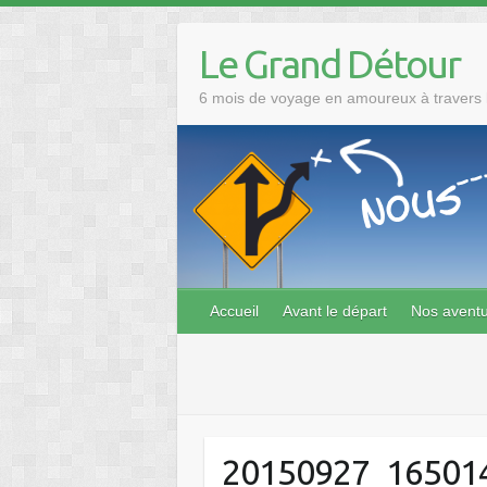
Skip
to
Le Grand Détour
content
6 mois de voyage en amoureux à travers l
Accueil
Avant le départ
Nos avent
20150927_16501