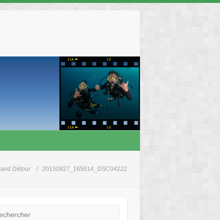
rand Détour
20150927_165014_DSC04222
hercher