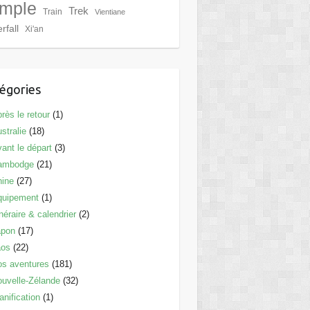
mple
Trek
Train
Vientiane
rfall
Xi'an
égories
rès le retour
(1)
stralie
(18)
ant le départ
(3)
ambodge
(21)
hine
(27)
quipement
(1)
inéraire & calendrier
(2)
apon
(17)
aos
(22)
s aventures
(181)
uvelle-Zélande
(32)
anification
(1)