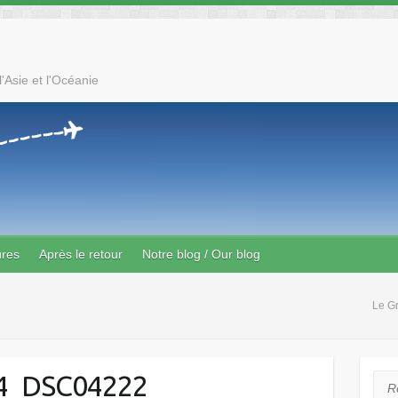
'Asie et l'Océanie
ures
Après le retour
Notre blog / Our blog
Le G
4_DSC04222
Rec