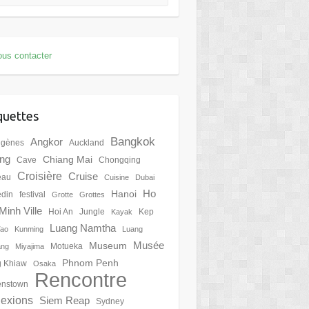
us contacter
quettes
Bangkok
Angkor
igènes
Auckland
ing
Chiang Mai
Cave
Chongqing
Croisière
Cruise
eau
Cuisine
Dubai
Ho
Hanoi
din
festival
Grotte
Grottes
Minh Ville
Hoi An
Jungle
Kep
Kayak
Luang Namtha
Tao
Kunming
Luang
Musée
Museum
Motueka
ang
Miyajima
Phnom Penh
 Khiaw
Osaka
Rencontre
nstown
lexions
Siem Reap
Sydney