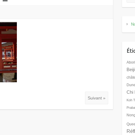
No
Éti
Abor
Beij
chât
Dune
Chi 
Suivant »
Koh 
Prab
Nong
Quee
Réf