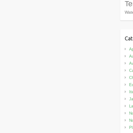
Te
Wate
Cat
Ap
Au
Av
C
C
E
It
J
L
No
No
Pl