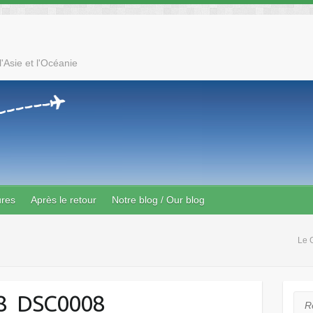
'Asie et l'Océanie
ures
Après le retour
Notre blog / Our blog
Le 
8_DSC0008
Rec