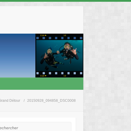
Grand Détour
20150928_094858_DSC0008
hercher