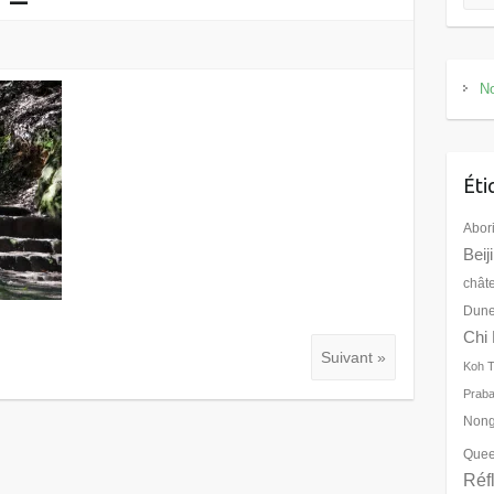
No
Éti
Abor
Beij
chât
Dune
Chi 
Suivant »
Koh 
Prab
Nong
Quee
Réf