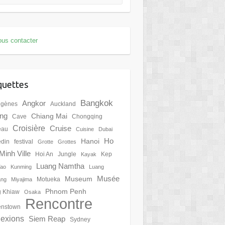
us contacter
quettes
Bangkok
Angkor
igènes
Auckland
ing
Chiang Mai
Cave
Chongqing
Croisière
Cruise
eau
Cuisine
Dubai
Ho
Hanoi
din
festival
Grotte
Grottes
Minh Ville
Hoi An
Jungle
Kep
Kayak
Luang Namtha
Tao
Kunming
Luang
Musée
Museum
Motueka
ang
Miyajima
Phnom Penh
 Khiaw
Osaka
Rencontre
nstown
lexions
Siem Reap
Sydney