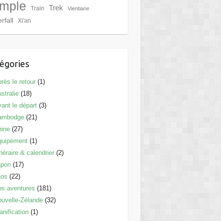
mple
Trek
Train
Vientiane
rfall
Xi'an
égories
rès le retour
(1)
stralie
(18)
ant le départ
(3)
ambodge
(21)
hine
(27)
quipement
(1)
inéraire & calendrier
(2)
apon
(17)
aos
(22)
s aventures
(181)
uvelle-Zélande
(32)
anification
(1)