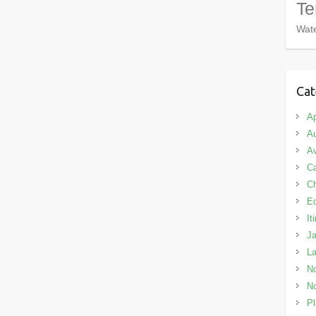
Te
Wate
Cat
Ap
Au
Av
C
C
E
It
J
L
No
No
Pl