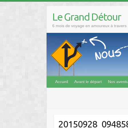
Skip
to
Le Grand Détour
content
6 mois de voyage en amoureux à travers l
Accueil
Avant le départ
Nos avent
20150928_09485