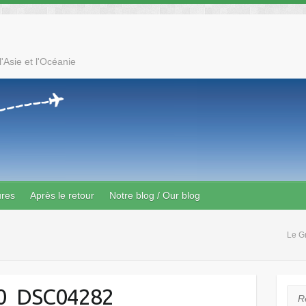
'Asie et l'Océanie
ures
Après le retour
Notre blog / Our blog
Le G
0_DSC04282
Rec