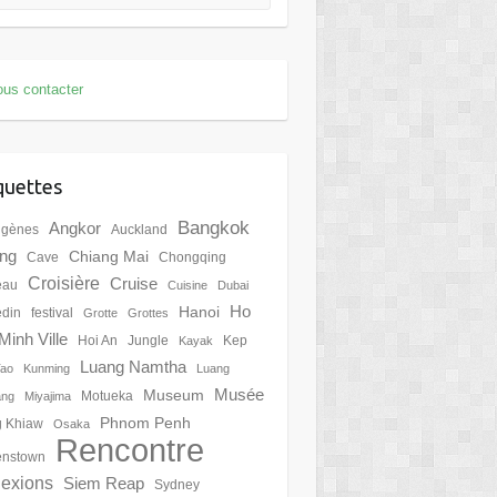
us contacter
quettes
Bangkok
Angkor
igènes
Auckland
ing
Chiang Mai
Cave
Chongqing
Croisière
Cruise
eau
Cuisine
Dubai
Ho
Hanoi
din
festival
Grotte
Grottes
Minh Ville
Hoi An
Jungle
Kep
Kayak
Luang Namtha
Tao
Kunming
Luang
Musée
Museum
Motueka
ang
Miyajima
Phnom Penh
 Khiaw
Osaka
Rencontre
nstown
lexions
Siem Reap
Sydney