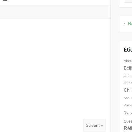
No
Éti
Abor
Beij
chât
Dune
Chi 
Koh 
Prab
Nong
Quee
Suivant »
Réf