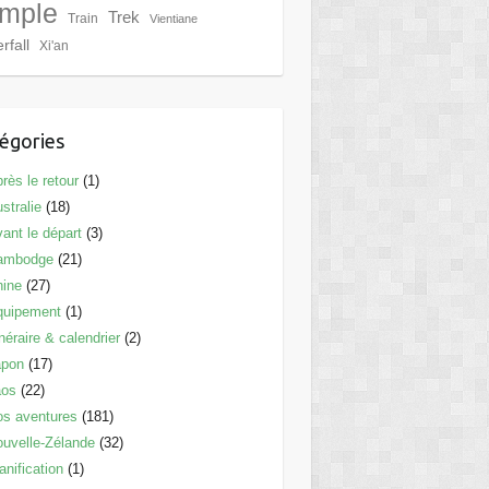
mple
Trek
Train
Vientiane
rfall
Xi'an
égories
rès le retour
(1)
stralie
(18)
ant le départ
(3)
ambodge
(21)
hine
(27)
quipement
(1)
inéraire & calendrier
(2)
apon
(17)
aos
(22)
s aventures
(181)
uvelle-Zélande
(32)
anification
(1)