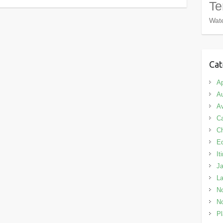
Te
Wate
Cat
Ap
Au
Av
C
C
E
It
J
L
No
No
Pl