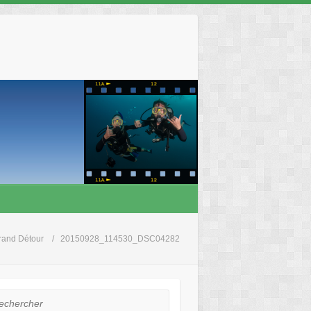
rand Détour
20150928_114530_DSC04282
hercher