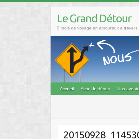
Skip
to
Le Grand Détour
content
6 mois de voyage en amoureux à travers l
Accueil
Avant le départ
Nos avent
20150928_11453