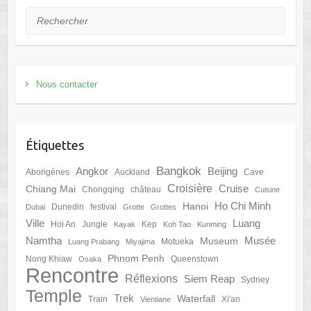
Rechercher
Nous contacter
Étiquettes
Bangkok
Angkor
Beijing
Aborigènes
Auckland
Cave
Croisière
Cruise
Chiang Mai
Chongqing
château
Cuisine
Ho Chi Minh
Hanoi
Dunedin
festival
Dubai
Grotte
Grottes
Ville
Luang
Hoi An
Jungle
Kep
Kayak
Koh Tao
Kunming
Namtha
Musée
Museum
Motueka
Luang Prabang
Miyajima
Phnom Penh
Nong Khiaw
Queenstown
Osaka
Rencontre
Réflexions
Siem Reap
Sydney
Temple
Trek
Waterfall
Train
Xi'an
Vientiane