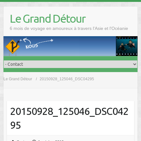
Skip
to
Le Grand Détour
content
6 mois de voyage en amoureux à travers l'Asie et l'Océanie
Le Grand Détour
20150928_125046_DSC04295
20150928_125046_DSC042
95