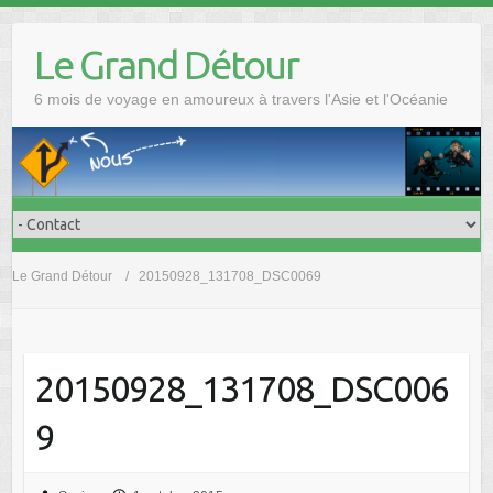
Skip
to
Le Grand Détour
content
6 mois de voyage en amoureux à travers l'Asie et l'Océanie
Le Grand Détour
20150928_131708_DSC0069
20150928_131708_DSC006
9