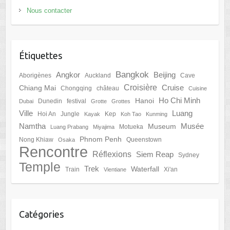
Nous contacter
Étiquettes
Bangkok
Angkor
Beijing
Aborigènes
Auckland
Cave
Croisière
Cruise
Chiang Mai
Chongqing
château
Cuisine
Ho Chi Minh
Hanoi
Dunedin
festival
Dubai
Grotte
Grottes
Ville
Luang
Hoi An
Jungle
Kep
Kayak
Koh Tao
Kunming
Namtha
Musée
Museum
Motueka
Luang Prabang
Miyajima
Phnom Penh
Nong Khiaw
Queenstown
Osaka
Rencontre
Réflexions
Siem Reap
Sydney
Temple
Trek
Waterfall
Train
Xi'an
Vientiane
Catégories