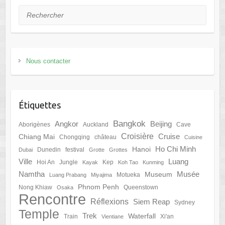
Rechercher
Nous contacter
Étiquettes
Bangkok
Angkor
Beijing
Aborigènes
Auckland
Cave
Croisière
Cruise
Chiang Mai
Chongqing
château
Cuisine
Ho Chi Minh
Hanoi
Dunedin
festival
Dubai
Grotte
Grottes
Ville
Luang
Hoi An
Jungle
Kep
Kayak
Koh Tao
Kunming
Namtha
Musée
Museum
Motueka
Luang Prabang
Miyajima
Phnom Penh
Nong Khiaw
Queenstown
Osaka
Rencontre
Réflexions
Siem Reap
Sydney
Temple
Trek
Waterfall
Train
Xi'an
Vientiane