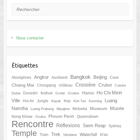
Rechercher
Nous contacter
Étiquettes
Bangkok
Angkor
Beijing
Aborigènes
Auckland
Cave
Croisière
Cruise
Chiang Mai
Chongqing
château
Cuisine
Ho Chi Minh
Hanoi
Dunedin
festival
Dubai
Grotte
Grottes
Ville
Luang
Hoi An
Jungle
Kep
Kayak
Koh Tao
Kunming
Namtha
Musée
Museum
Motueka
Luang Prabang
Miyajima
Phnom Penh
Nong Khiaw
Queenstown
Osaka
Rencontre
Réflexions
Siem Reap
Sydney
Temple
Trek
Waterfall
Train
Xi'an
Vientiane