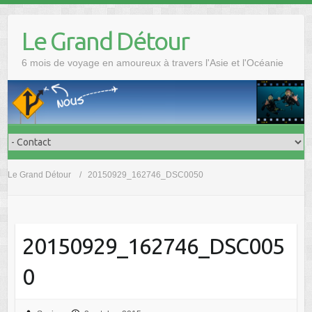
Skip
to
Le Grand Détour
content
6 mois de voyage en amoureux à travers l'Asie et l'Océanie
Le Grand Détour
20150929_162746_DSC0050
20150929_162746_DSC005
0