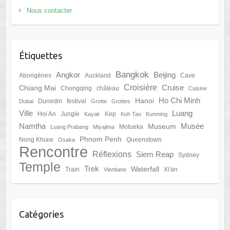
Nous contacter
Étiquettes
Bangkok
Angkor
Beijing
Aborigènes
Auckland
Cave
Croisière
Cruise
Chiang Mai
Chongqing
château
Cuisine
Ho Chi Minh
Hanoi
Dunedin
festival
Dubai
Grotte
Grottes
Ville
Luang
Hoi An
Jungle
Kep
Kayak
Koh Tao
Kunming
Namtha
Musée
Museum
Motueka
Luang Prabang
Miyajima
Phnom Penh
Nong Khiaw
Queenstown
Osaka
Rencontre
Réflexions
Siem Reap
Sydney
Temple
Trek
Waterfall
Train
Xi'an
Vientiane
Catégories