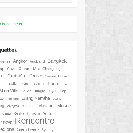
us contacter
quettes
Bangkok
Angkor
igènes
Auckland
ing
Chiang Mai
Cave
Chongqing
Croisière
Cruise
eau
Cuisine
Dubai
Ho
Hanoi
din
festival
Grotte
Grottes
Minh Ville
Hoi An
Jungle
Kep
Kayak
Luang Namtha
Tao
Kunming
Luang
Musée
Museum
Motueka
ang
Miyajima
Phnom Penh
 Khiaw
Osaka
Rencontre
nstown
lexions
Siem Reap
Sydney