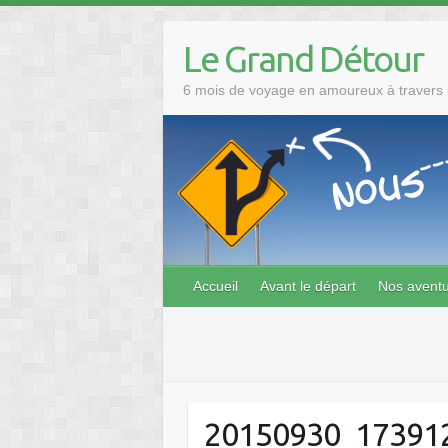
Skip
to
Le Grand Détour
content
6 mois de voyage en amoureux à travers l
Accueil
Avant le départ
Nos avent
20150930_17391