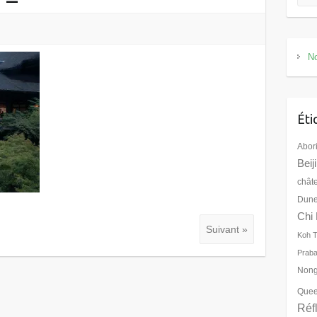
No
Éti
Abor
Beij
chât
Dune
Chi 
Suivant »
Koh 
Prab
Nong
Quee
Réf