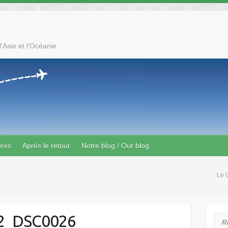
'Asie et l'Océanie
ures
Après le retour
Notre blog / Our blog
Le 
2_DSC0026
Rec