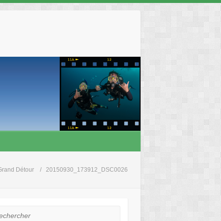
Grand Détour
20150930_173912_DSC0026
hercher