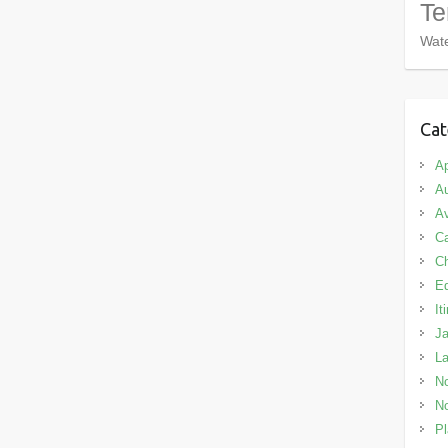
Te
Wate
Cat
Ap
Au
Av
C
C
E
It
J
L
No
No
Pl