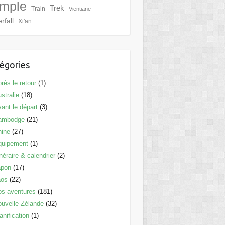
mple
Trek
Train
Vientiane
rfall
Xi'an
égories
rès le retour
(1)
stralie
(18)
ant le départ
(3)
ambodge
(21)
hine
(27)
quipement
(1)
inéraire & calendrier
(2)
apon
(17)
aos
(22)
s aventures
(181)
uvelle-Zélande
(32)
anification
(1)