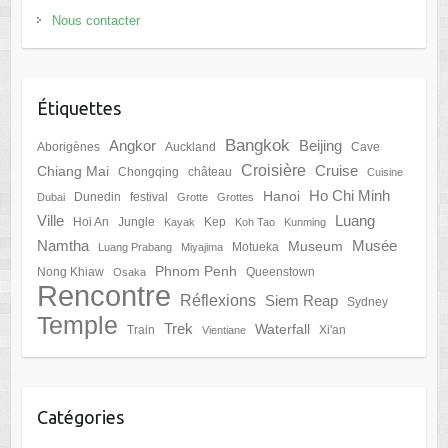
Nous contacter
Étiquettes
Bangkok
Angkor
Beijing
Aborigènes
Auckland
Cave
Croisière
Cruise
Chiang Mai
Chongqing
château
Cuisine
Ho Chi Minh
Hanoi
Dunedin
festival
Dubai
Grotte
Grottes
Ville
Luang
Hoi An
Jungle
Kep
Kayak
Koh Tao
Kunming
Namtha
Musée
Museum
Motueka
Luang Prabang
Miyajima
Phnom Penh
Nong Khiaw
Queenstown
Osaka
Rencontre
Réflexions
Siem Reap
Sydney
Temple
Trek
Waterfall
Train
Xi'an
Vientiane
Catégories