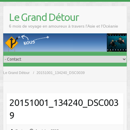
Skip
to
Le Grand Détour
content
6 mois de voyage en amoureux à travers l'Asie et l'Océanie
Le Grand Détour
20151001_134240_DSC0039
20151001_134240_DSC003
9