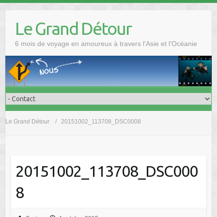
Skip
to
Le Grand Détour
content
6 mois de voyage en amoureux à travers l'Asie et l'Océanie
Le Grand Détour
20151002_113708_DSC0008
20151002_113708_DSC000
8