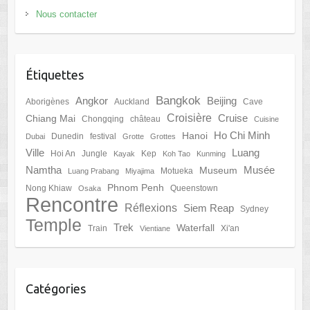
Nous contacter
Étiquettes
Bangkok
Angkor
Beijing
Aborigènes
Auckland
Cave
Croisière
Cruise
Chiang Mai
Chongqing
château
Cuisine
Ho Chi Minh
Hanoi
Dunedin
festival
Dubai
Grotte
Grottes
Ville
Luang
Hoi An
Jungle
Kep
Kayak
Koh Tao
Kunming
Namtha
Musée
Museum
Motueka
Luang Prabang
Miyajima
Phnom Penh
Nong Khiaw
Queenstown
Osaka
Rencontre
Réflexions
Siem Reap
Sydney
Temple
Trek
Waterfall
Train
Xi'an
Vientiane
Catégories