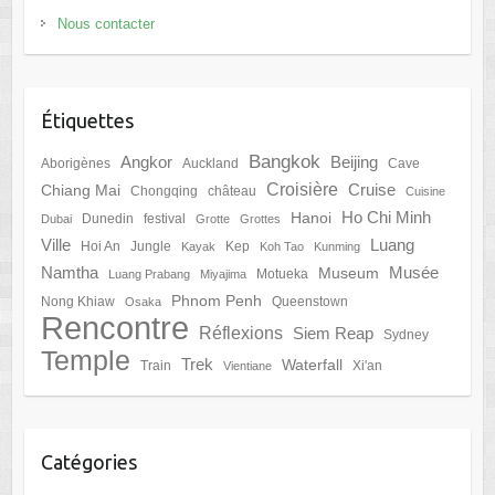
Nous contacter
Étiquettes
Bangkok
Angkor
Beijing
Aborigènes
Auckland
Cave
Croisière
Cruise
Chiang Mai
Chongqing
château
Cuisine
Ho Chi Minh
Hanoi
Dunedin
festival
Dubai
Grotte
Grottes
Ville
Luang
Hoi An
Jungle
Kep
Kayak
Koh Tao
Kunming
Namtha
Musée
Museum
Motueka
Luang Prabang
Miyajima
Phnom Penh
Nong Khiaw
Queenstown
Osaka
Rencontre
Réflexions
Siem Reap
Sydney
Temple
Trek
Waterfall
Train
Xi'an
Vientiane
Catégories