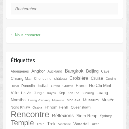
Rechercher
Nous contacter
Étiquettes
Bangkok
Angkor
Beijing
Aborigènes
Auckland
Cave
Croisière
Cruise
Chiang Mai
Chongqing
château
Cuisine
Ho Chi Minh
Hanoi
Dunedin
festival
Dubai
Grotte
Grottes
Ville
Luang
Hoi An
Jungle
Kep
Kayak
Koh Tao
Kunming
Namtha
Musée
Museum
Motueka
Luang Prabang
Miyajima
Phnom Penh
Nong Khiaw
Queenstown
Osaka
Rencontre
Réflexions
Siem Reap
Sydney
Temple
Trek
Waterfall
Train
Xi'an
Vientiane