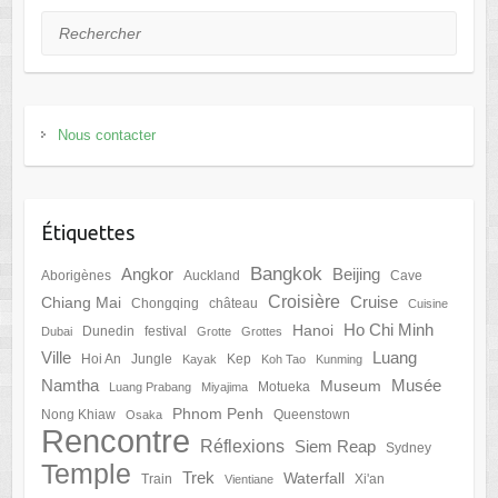
Rechercher
Nous contacter
Étiquettes
Bangkok
Angkor
Beijing
Aborigènes
Auckland
Cave
Croisière
Cruise
Chiang Mai
Chongqing
château
Cuisine
Ho Chi Minh
Hanoi
Dunedin
festival
Dubai
Grotte
Grottes
Ville
Luang
Hoi An
Jungle
Kep
Kayak
Koh Tao
Kunming
Namtha
Musée
Museum
Motueka
Luang Prabang
Miyajima
Phnom Penh
Nong Khiaw
Queenstown
Osaka
Rencontre
Réflexions
Siem Reap
Sydney
Temple
Trek
Waterfall
Train
Xi'an
Vientiane