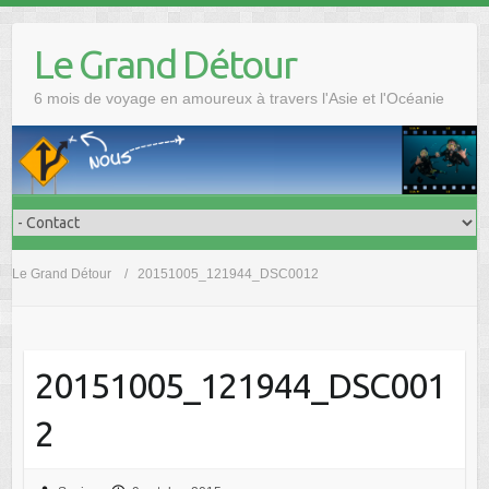
Skip
to
Le Grand Détour
content
6 mois de voyage en amoureux à travers l'Asie et l'Océanie
Le Grand Détour
20151005_121944_DSC0012
20151005_121944_DSC001
2