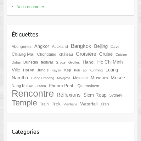
Nous contacter
Étiquettes
Bangkok
Angkor
Beijing
Aborigènes
Auckland
Cave
Croisière
Cruise
Chiang Mai
Chongqing
château
Cuisine
Ho Chi Minh
Hanoi
Dunedin
festival
Dubai
Grotte
Grottes
Ville
Luang
Hoi An
Jungle
Kep
Kayak
Koh Tao
Kunming
Namtha
Musée
Museum
Motueka
Luang Prabang
Miyajima
Phnom Penh
Nong Khiaw
Queenstown
Osaka
Rencontre
Réflexions
Siem Reap
Sydney
Temple
Trek
Waterfall
Train
Xi'an
Vientiane
Catégories