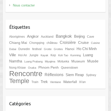
Nous contacter
Étiquettes
Bangkok
Angkor
Beijing
Aborigènes
Auckland
Cave
Croisière
Cruise
Chiang Mai
Chongqing
château
Cuisine
Ho Chi Minh
Hanoi
Dunedin
festival
Dubai
Grotte
Grottes
Ville
Luang
Hoi An
Jungle
Kep
Kayak
Koh Tao
Kunming
Namtha
Musée
Museum
Motueka
Luang Prabang
Miyajima
Phnom Penh
Nong Khiaw
Queenstown
Osaka
Rencontre
Réflexions
Siem Reap
Sydney
Temple
Trek
Waterfall
Train
Xi'an
Vientiane
Catégories