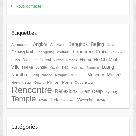
Nous contacter
Étiquettes
Bangkok
Angkor
Beijing
Aborigènes
Auckland
Cave
Croisière
Cruise
Chiang Mai
Chongqing
château
Cuisine
Ho Chi Minh
Hanoi
Dunedin
festival
Dubai
Grotte
Grottes
Ville
Luang
Hoi An
Jungle
Kep
Kayak
Koh Tao
Kunming
Namtha
Musée
Museum
Motueka
Luang Prabang
Miyajima
Phnom Penh
Nong Khiaw
Queenstown
Osaka
Rencontre
Réflexions
Siem Reap
Sydney
Temple
Trek
Waterfall
Train
Xi'an
Vientiane
Catégories