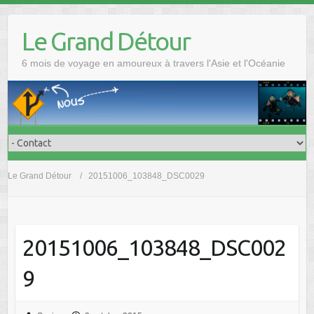
Skip
to
Le Grand Détour
content
6 mois de voyage en amoureux à travers l'Asie et l'Océanie
Le Grand Détour
20151006_103848_DSC0029
20151006_103848_DSC002
9