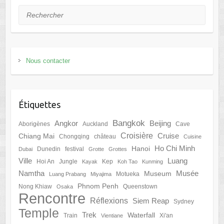
Rechercher
Nous contacter
Étiquettes
Bangkok
Angkor
Beijing
Aborigènes
Auckland
Cave
Croisière
Cruise
Chiang Mai
Chongqing
château
Cuisine
Ho Chi Minh
Hanoi
Dunedin
festival
Dubai
Grotte
Grottes
Ville
Luang
Hoi An
Jungle
Kep
Kayak
Koh Tao
Kunming
Namtha
Musée
Museum
Motueka
Luang Prabang
Miyajima
Phnom Penh
Nong Khiaw
Queenstown
Osaka
Rencontre
Réflexions
Siem Reap
Sydney
Temple
Trek
Waterfall
Train
Xi'an
Vientiane