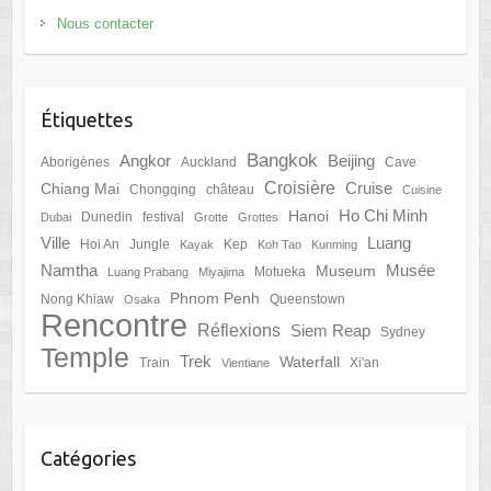
Nous contacter
Étiquettes
Bangkok
Angkor
Beijing
Aborigènes
Auckland
Cave
Croisière
Cruise
Chiang Mai
Chongqing
château
Cuisine
Ho Chi Minh
Hanoi
Dunedin
festival
Dubai
Grotte
Grottes
Ville
Luang
Hoi An
Jungle
Kep
Kayak
Koh Tao
Kunming
Namtha
Musée
Museum
Motueka
Luang Prabang
Miyajima
Phnom Penh
Nong Khiaw
Queenstown
Osaka
Rencontre
Réflexions
Siem Reap
Sydney
Temple
Trek
Waterfall
Train
Xi'an
Vientiane
Catégories