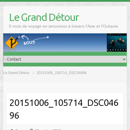
Skip
to
Le Grand Détour
content
6 mois de voyage en amoureux à travers l'Asie et l'Océanie
Le Grand Détour
20151006_105714_DSC04696
20151006_105714_DSC046
96