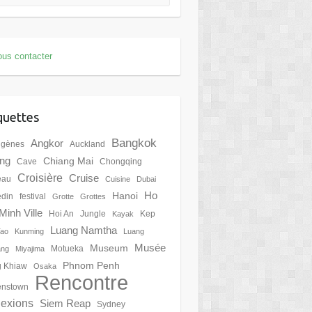
us contacter
quettes
Bangkok
Angkor
igènes
Auckland
ing
Chiang Mai
Cave
Chongqing
Croisière
Cruise
eau
Cuisine
Dubai
Ho
Hanoi
din
festival
Grotte
Grottes
Minh Ville
Hoi An
Jungle
Kep
Kayak
Luang Namtha
Tao
Kunming
Luang
Musée
Museum
Motueka
ang
Miyajima
Phnom Penh
 Khiaw
Osaka
Rencontre
nstown
lexions
Siem Reap
Sydney