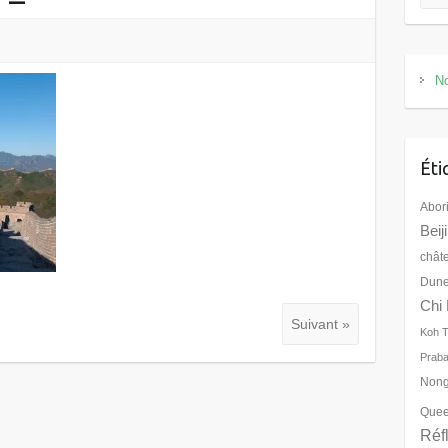
No
Éti
Abor
Beij
chât
Dune
Chi 
Suivant »
Koh 
Prab
Nong
Quee
Réf