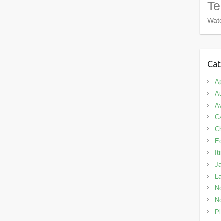
Te
Wate
Cat
Ap
Au
Av
C
C
E
It
J
L
No
No
Pl