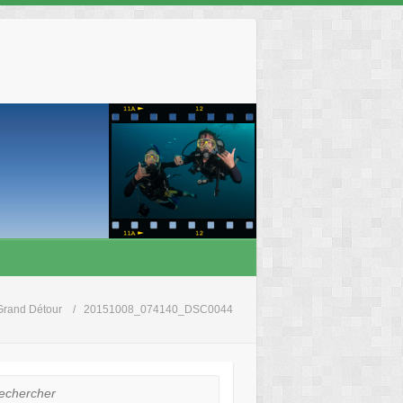
Grand Détour
20151008_074140_DSC0044
hercher