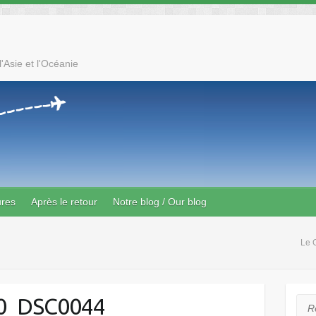
'Asie et l'Océanie
ures
Après le retour
Notre blog / Our blog
Le 
0_DSC0044
Rec