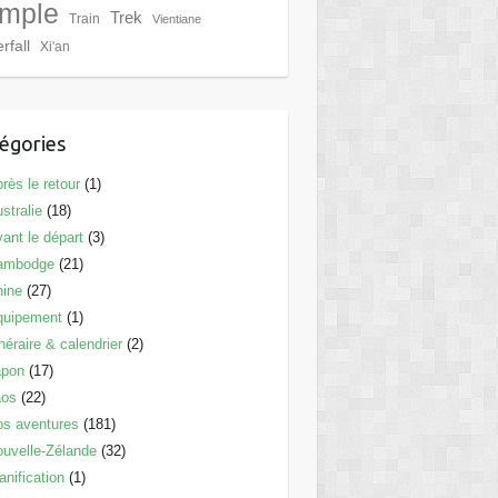
mple
Trek
Train
Vientiane
rfall
Xi'an
égories
rès le retour
(1)
stralie
(18)
ant le départ
(3)
ambodge
(21)
hine
(27)
quipement
(1)
inéraire & calendrier
(2)
apon
(17)
aos
(22)
s aventures
(181)
uvelle-Zélande
(32)
anification
(1)