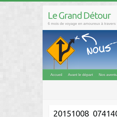
Skip
to
Le Grand Détour
content
6 mois de voyage en amoureux à travers l
Accueil
Avant le départ
Nos avent
20151008_07414