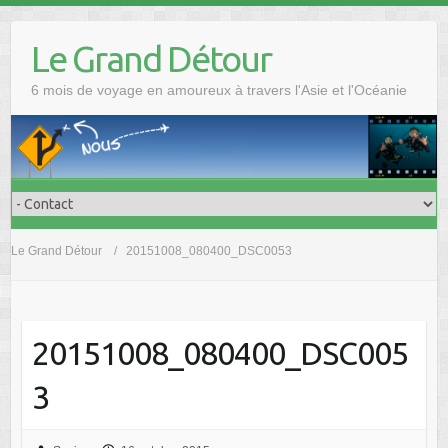
Skip
to
Le Grand Détour
content
6 mois de voyage en amoureux à travers l'Asie et l'Océanie
Le Grand Détour
20151008_080400_DSC0053
20151008_080400_DSC005
3