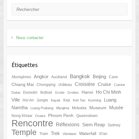
Rechercher
Nous contacter
Étiquettes
Bangkok
Angkor
Beijing
Aborigènes
Auckland
Cave
Croisière
Cruise
Chiang Mai
Chongqing
château
Cuisine
Ho Chi Minh
Hanoi
Dunedin
festival
Dubai
Grotte
Grottes
Ville
Luang
Hoi An
Jungle
Kep
Kayak
Koh Tao
Kunming
Namtha
Musée
Museum
Motueka
Luang Prabang
Miyajima
Phnom Penh
Nong Khiaw
Queenstown
Osaka
Rencontre
Réflexions
Siem Reap
Sydney
Temple
Trek
Waterfall
Train
Xi'an
Vientiane