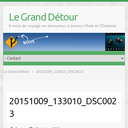
Skip
to
Le Grand Détour
content
6 mois de voyage en amoureux à travers l'Asie et l'Océanie
Le Grand Détour
20151009_133010_DSC0023
20151009_133010_DSC002
3