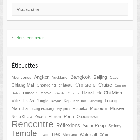
Rechercher
Nous contacter
Étiquettes
Bangkok
Angkor
Beijing
Aborigènes
Auckland
Cave
Croisière
Cruise
Chiang Mai
Chongqing
château
Cuisine
Ho Chi Minh
Hanoi
Dunedin
festival
Dubai
Grotte
Grottes
Ville
Luang
Hoi An
Jungle
Kep
Kayak
Koh Tao
Kunming
Namtha
Musée
Museum
Motueka
Luang Prabang
Miyajima
Phnom Penh
Nong Khiaw
Queenstown
Osaka
Rencontre
Réflexions
Siem Reap
Sydney
Temple
Trek
Waterfall
Train
Xi'an
Vientiane