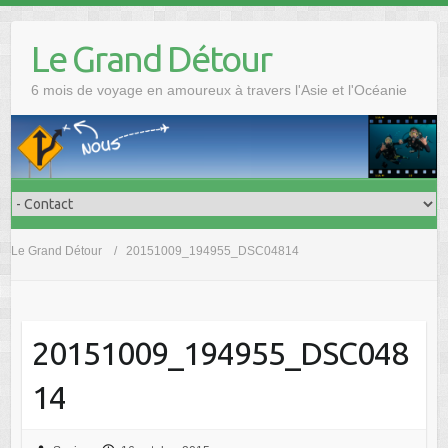
Skip
to
Le Grand Détour
content
6 mois de voyage en amoureux à travers l'Asie et l'Océanie
Le Grand Détour
20151009_194955_DSC04814
20151009_194955_DSC048
14