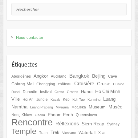
Rechercher
Nous contacter
Étiquettes
Bangkok
Angkor
Beijing
Aborigènes
Auckland
Cave
Croisière
Cruise
Chiang Mai
Chongqing
château
Cuisine
Ho Chi Minh
Hanoi
Dunedin
festival
Dubai
Grotte
Grottes
Ville
Luang
Hoi An
Jungle
Kep
Kayak
Koh Tao
Kunming
Namtha
Musée
Museum
Motueka
Luang Prabang
Miyajima
Phnom Penh
Nong Khiaw
Queenstown
Osaka
Rencontre
Réflexions
Siem Reap
Sydney
Temple
Trek
Waterfall
Train
Xi'an
Vientiane