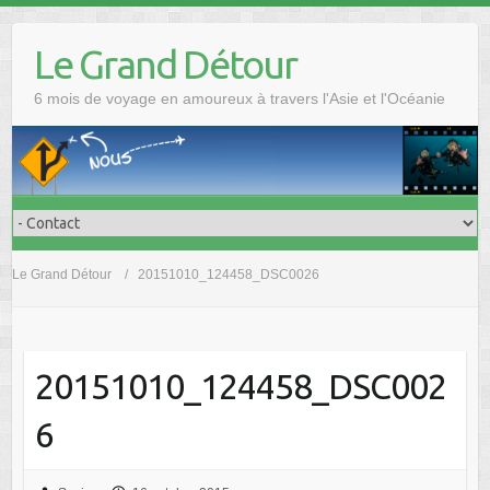
Skip
to
Le Grand Détour
content
6 mois de voyage en amoureux à travers l'Asie et l'Océanie
Le Grand Détour
20151010_124458_DSC0026
20151010_124458_DSC002
6