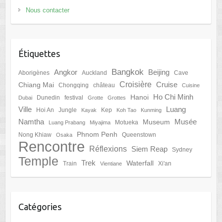
Nous contacter
Étiquettes
Bangkok
Angkor
Beijing
Aborigènes
Auckland
Cave
Croisière
Cruise
Chiang Mai
Chongqing
château
Cuisine
Ho Chi Minh
Hanoi
Dunedin
festival
Dubai
Grotte
Grottes
Ville
Luang
Hoi An
Jungle
Kep
Kayak
Koh Tao
Kunming
Namtha
Musée
Museum
Motueka
Luang Prabang
Miyajima
Phnom Penh
Nong Khiaw
Queenstown
Osaka
Rencontre
Réflexions
Siem Reap
Sydney
Temple
Trek
Waterfall
Train
Xi'an
Vientiane
Catégories