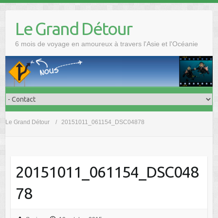
Skip
to
Le Grand Détour
content
6 mois de voyage en amoureux à travers l'Asie et l'Océanie
Le Grand Détour
20151011_061154_DSC04878
20151011_061154_DSC048
78