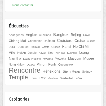
Nous contacter
Étiquettes
Bangkok
Angkor
Beijing
Aborigènes
Auckland
Cave
Croisière
Cruise
Chiang Mai
Chongqing
château
Cuisine
Ho Chi Minh
Hanoi
Dunedin
festival
Dubai
Grotte
Grottes
Ville
Luang
Hoi An
Jungle
Kep
Kayak
Koh Tao
Kunming
Namtha
Musée
Museum
Motueka
Luang Prabang
Miyajima
Phnom Penh
Nong Khiaw
Queenstown
Osaka
Rencontre
Réflexions
Siem Reap
Sydney
Temple
Trek
Waterfall
Train
Xi'an
Vientiane
Catégories