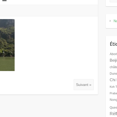
No
Éti
Abor
Beij
chât
Dune
Chi 
Suivant »
Koh 
Prab
Nong
Quee
Réf