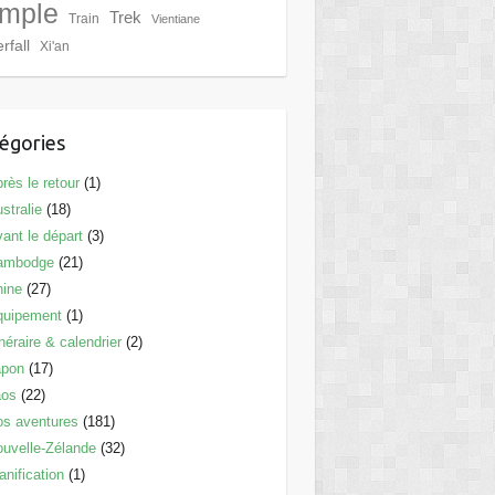
mple
Trek
Train
Vientiane
rfall
Xi'an
égories
rès le retour
(1)
stralie
(18)
ant le départ
(3)
ambodge
(21)
hine
(27)
quipement
(1)
inéraire & calendrier
(2)
apon
(17)
aos
(22)
s aventures
(181)
uvelle-Zélande
(32)
anification
(1)