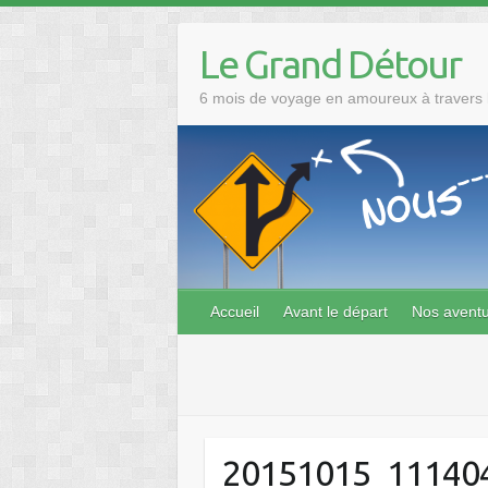
Skip
to
Le Grand Détour
content
6 mois de voyage en amoureux à travers l
Accueil
Avant le départ
Nos avent
20151015_11140