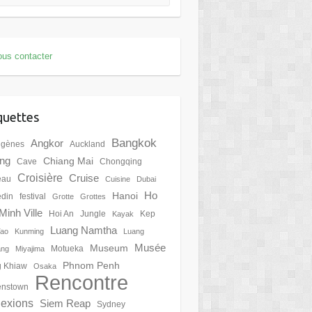
us contacter
quettes
Bangkok
Angkor
igènes
Auckland
ing
Chiang Mai
Cave
Chongqing
Croisière
Cruise
eau
Cuisine
Dubai
Ho
Hanoi
din
festival
Grotte
Grottes
Minh Ville
Hoi An
Jungle
Kep
Kayak
Luang Namtha
Tao
Kunming
Luang
Musée
Museum
Motueka
ang
Miyajima
Phnom Penh
 Khiaw
Osaka
Rencontre
nstown
lexions
Siem Reap
Sydney