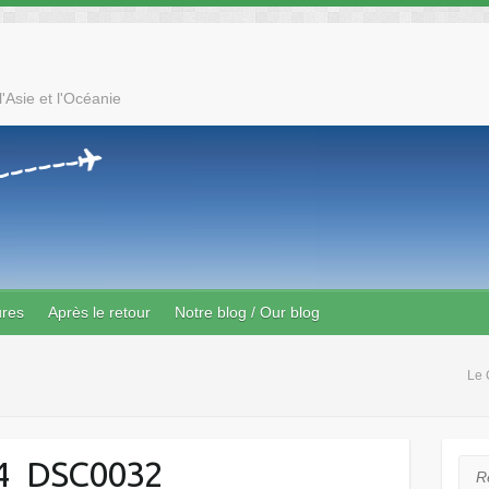
'Asie et l'Océanie
ures
Après le retour
Notre blog / Our blog
Le 
4_DSC0032
Rec