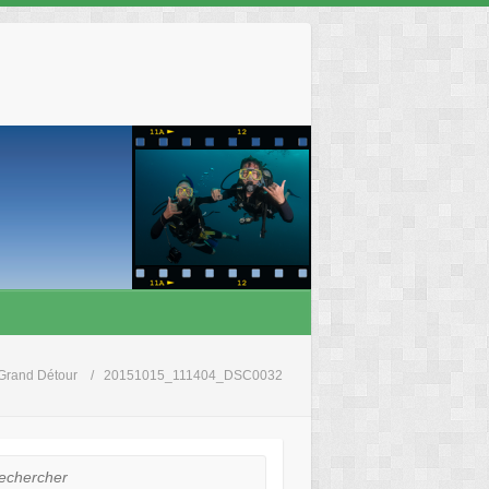
Grand Détour
20151015_111404_DSC0032
hercher