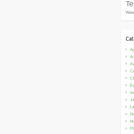
Te
Wate
Cat
Ap
Au
Av
C
C
E
It
J
L
No
No
Pl