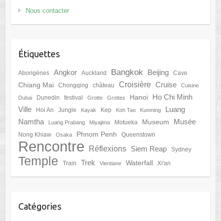
Nous contacter
Étiquettes
Bangkok
Angkor
Beijing
Aborigènes
Auckland
Cave
Croisière
Cruise
Chiang Mai
Chongqing
château
Cuisine
Ho Chi Minh
Hanoi
Dunedin
festival
Dubai
Grotte
Grottes
Ville
Luang
Hoi An
Jungle
Kep
Kayak
Koh Tao
Kunming
Namtha
Musée
Museum
Motueka
Luang Prabang
Miyajima
Phnom Penh
Nong Khiaw
Queenstown
Osaka
Rencontre
Réflexions
Siem Reap
Sydney
Temple
Trek
Waterfall
Train
Xi'an
Vientiane
Catégories