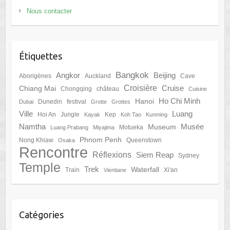
Nous contacter
Étiquettes
Bangkok
Angkor
Beijing
Aborigènes
Auckland
Cave
Croisière
Cruise
Chiang Mai
Chongqing
château
Cuisine
Ho Chi Minh
Hanoi
Dunedin
festival
Dubai
Grotte
Grottes
Ville
Luang
Hoi An
Jungle
Kep
Kayak
Koh Tao
Kunming
Namtha
Musée
Museum
Motueka
Luang Prabang
Miyajima
Phnom Penh
Nong Khiaw
Queenstown
Osaka
Rencontre
Réflexions
Siem Reap
Sydney
Temple
Trek
Waterfall
Train
Xi'an
Vientiane
Catégories