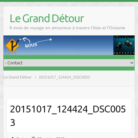
Skip
to
Le Grand Détour
content
6 mois de voyage en amoureux à travers l'Asie et l'Océanie
Le Grand Détour
20151017_124424_DSC0053
20151017_124424_DSC005
3