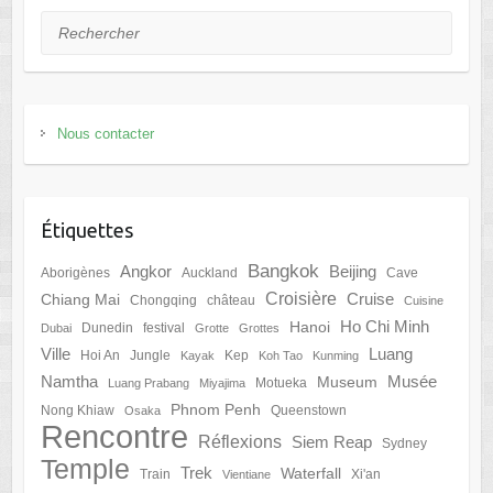
Rechercher
Nous contacter
Étiquettes
Bangkok
Angkor
Beijing
Aborigènes
Auckland
Cave
Croisière
Cruise
Chiang Mai
Chongqing
château
Cuisine
Ho Chi Minh
Hanoi
Dunedin
festival
Dubai
Grotte
Grottes
Ville
Luang
Hoi An
Jungle
Kep
Kayak
Koh Tao
Kunming
Namtha
Musée
Museum
Motueka
Luang Prabang
Miyajima
Phnom Penh
Nong Khiaw
Queenstown
Osaka
Rencontre
Réflexions
Siem Reap
Sydney
Temple
Trek
Waterfall
Train
Xi'an
Vientiane