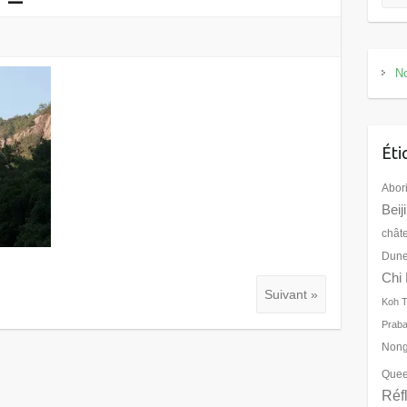
No
Éti
Abor
Beij
chât
Dune
Chi 
Suivant »
Koh 
Prab
Nong
Quee
Réf