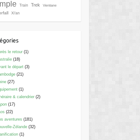
mple
Trek
Train
Vientiane
rfall
Xi'an
égories
rès le retour
(1)
stralie
(18)
ant le départ
(3)
ambodge
(21)
hine
(27)
quipement
(1)
inéraire & calendrier
(2)
apon
(17)
aos
(22)
s aventures
(181)
uvelle-Zélande
(32)
anification
(1)