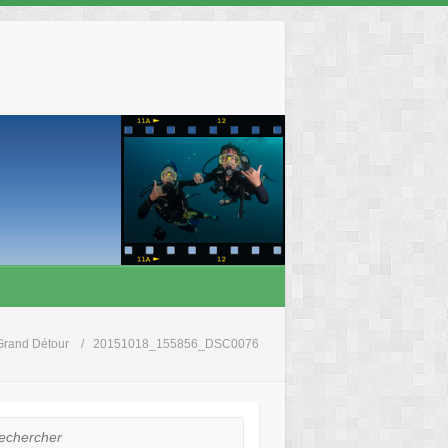
Grand Détour
20151018_155856_DSC0076
hercher