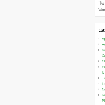
Te
Wate
Cat
Ap
Au
Av
C
C
E
It
J
L
No
No
Pl