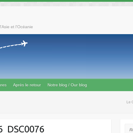
'Asie et l'Océanie
ures
Après le retour
Notre blog / Our blog
Le 
6_DSC0076
Rec