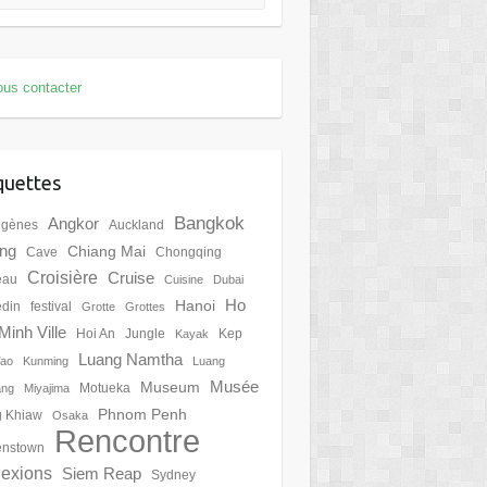
us contacter
quettes
Bangkok
Angkor
igènes
Auckland
ing
Chiang Mai
Cave
Chongqing
Croisière
Cruise
eau
Cuisine
Dubai
Ho
Hanoi
din
festival
Grotte
Grottes
Minh Ville
Hoi An
Jungle
Kep
Kayak
Luang Namtha
Tao
Kunming
Luang
Musée
Museum
Motueka
ang
Miyajima
Phnom Penh
 Khiaw
Osaka
Rencontre
nstown
lexions
Siem Reap
Sydney