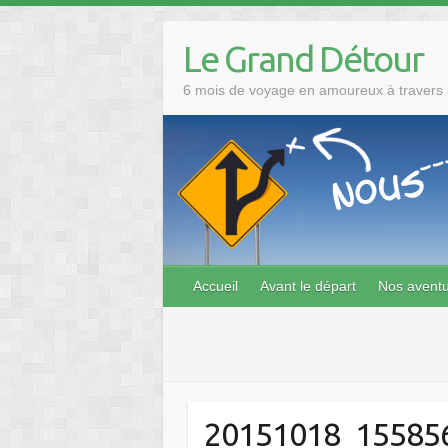
Skip
to
Le Grand Détour
content
6 mois de voyage en amoureux à travers l
Accueil
Avant le départ
Nos avent
20151018_15585