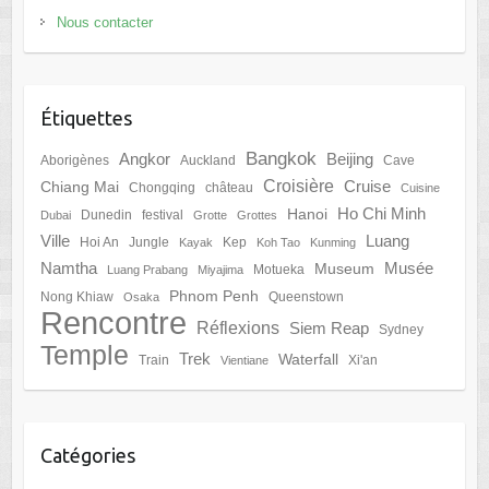
Nous contacter
Étiquettes
Bangkok
Angkor
Beijing
Aborigènes
Auckland
Cave
Croisière
Cruise
Chiang Mai
Chongqing
château
Cuisine
Ho Chi Minh
Hanoi
Dunedin
festival
Dubai
Grotte
Grottes
Ville
Luang
Hoi An
Jungle
Kep
Kayak
Koh Tao
Kunming
Namtha
Musée
Museum
Motueka
Luang Prabang
Miyajima
Phnom Penh
Nong Khiaw
Queenstown
Osaka
Rencontre
Réflexions
Siem Reap
Sydney
Temple
Trek
Waterfall
Train
Xi'an
Vientiane
Catégories