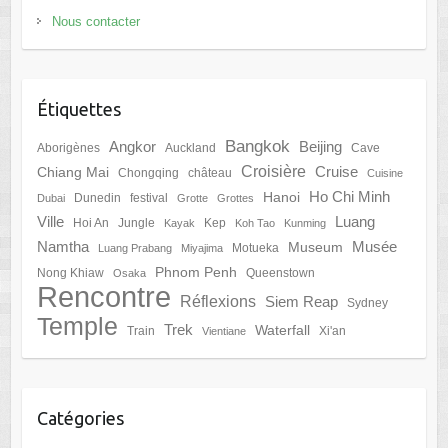
Nous contacter
Étiquettes
Bangkok
Angkor
Beijing
Aborigènes
Auckland
Cave
Croisière
Cruise
Chiang Mai
Chongqing
château
Cuisine
Ho Chi Minh
Hanoi
Dunedin
festival
Dubai
Grotte
Grottes
Ville
Luang
Hoi An
Jungle
Kep
Kayak
Koh Tao
Kunming
Namtha
Musée
Museum
Motueka
Luang Prabang
Miyajima
Phnom Penh
Nong Khiaw
Queenstown
Osaka
Rencontre
Réflexions
Siem Reap
Sydney
Temple
Trek
Waterfall
Train
Xi'an
Vientiane
Catégories